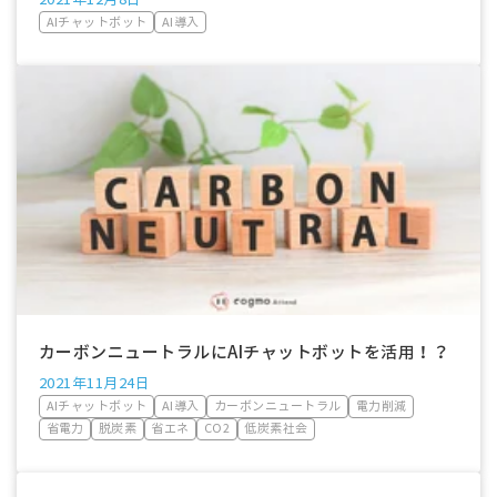
AIチャットボット
AI導入
カーボンニュートラルにAIチャットボットを活用！？
2021年11月24日
AIチャットボット
AI導入
カーボンニュートラル
電力削減
省電力
脱炭素
省エネ
CO2
低炭素社会