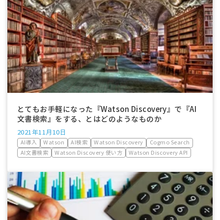
とてもお手軽になった『Watson Discovery』で『AI
文書検索』をする、とはどのようなものか
2021年11月10日
AI導入
Watson
AI検索
Watson Discovery
Cogmo Search
AI文書検索
Watson Discovery 使い方
Watson Discovery API