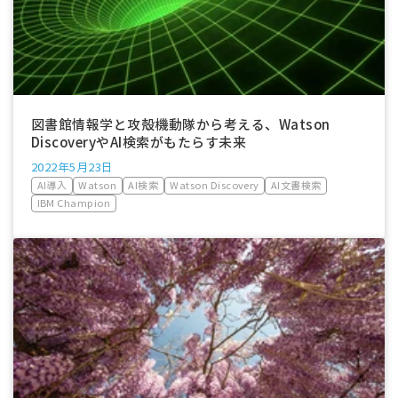
図書館情報学と攻殻機動隊から考える、Watson
DiscoveryやAI検索がもたらす未来
2022年5月23日
AI導入
Watson
AI検索
Watson Discovery
AI文書検索
IBM Champion