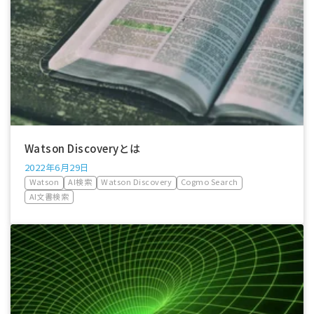
Watson Discoveryとは
2022年6月29日
Watson
AI検索
Watson Discovery
Cogmo Search
AI文書検索