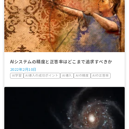
AIシステムの精度と正答率はどこまで追求すべきか
2022年2月10日
AI学習
AI導入の成功ポイント
AI導入
AIの精度
AIの正答率