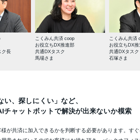
p
こくみん共済 c
こくみん共済 coop
部
お役立ちDX推
お役立ちDX推進部
スク長
共通DXタスク
共通DXタスク
石塚さま
馬場さま
ない、探しにくい」など、
AIチャットボットで解決が出来ないか模索
客様が共済に加入できるかを判断する必要があります。すぐ