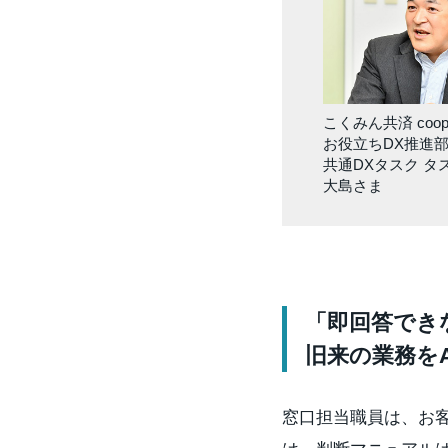
こくみん共済 coo
お役立ちDX推進
共通DXタスク タ
大島さま
「即回答でき
旧来の業務を
窓口担当職員は、お