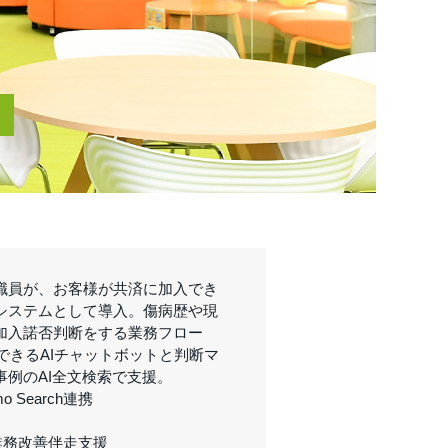
～
職員が、お客様が共済に加入でき
システムとして導入。傷病歴や現
加入諾否判断をする業務フロー
断できるAIチャットボットと判断マ
事例のAI全文検索で支援。
gmo Search連携
業務改善伴走支援