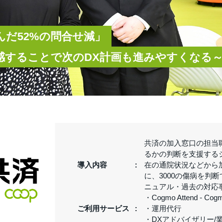
んだ52%の問合せ減」
実感することで次のDX計画も進みやすくなる
共済の加入窓口の担当
るかの判断を支援する
導入内容
在の通院状況などから
に、3000の傷病を判
ニュアル・過去の対応
・Cogmo Attend - Co
ご利用サービス
・運用代行
・DXアドバイザリー/