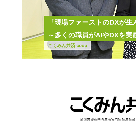
「現場ファーストのDXが生
～多くの職員がAIやDXを
こくみん共済 coop