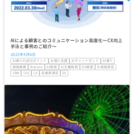
AIによる顧客とのコミュニケーション高度化〜CX向上
手法と事例のご紹介〜
2022年4月6日
AI導入の成功ポイント
AI導入支援
AIチャットボット
AI導入
検索連携
Watson
AI検索
AI文書検索
DX推進
お客様満足
CRM
CSS
CX
従業員満足
EX