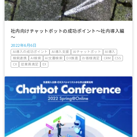
社内向けチャットボットの成功ポイント～社内導入編
～
2022年6月6日
AI導入の成功ポイント
AI導入支援
AIチャットボット
AI導入
検索連携
AI検索
AI文書検索
DX推進
お客様満足
CRM
CSS
CX
従業員満足
EX