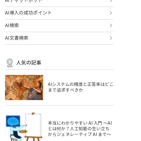
AIチャットボット
AI導入の成功ポイント
AI検索
AI文書検索
人気の記事
AIシステムの精度と正答率はどこ
まで追求すべきか
本当にわかりやすい AI 入門 ～AI
とは何か？人工知能の生い立ち
からジェネレーティブ AI まで～