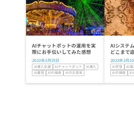
AIチャットボットの運用を実
AIシステ
際にお手伝いしてみた感想
どこまで
2022年2月25日
2022年2月1
AI導入支援
AIチャットボット
AI導入
AI学習
AI
AI運用
AIの精度
AIの正答率
AIの精度
A