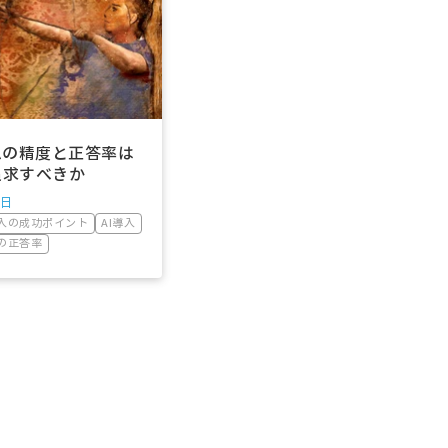
ムの精度と正答率は
追求すべきか
0日
導入の成功ポイント
AI導入
Iの正答率