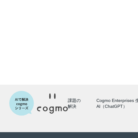
課題の
Cogmo Enterprises
解決
AI（ChatGPT）